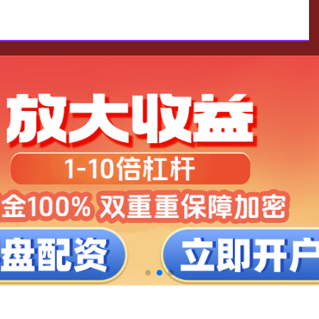
配资网站
专业的股票配资价格
配资台平台官网