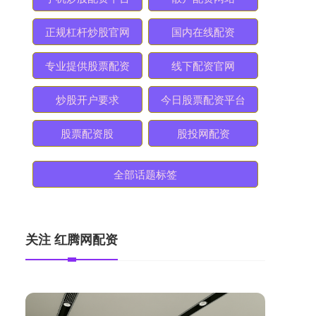
正规杠杆炒股官网
国内在线配资
专业提供股票配资
线下配资官网
炒股开户要求
今日股票配资平台
股票配资股
股投网配资
全部话题标签
关注 红腾网配资