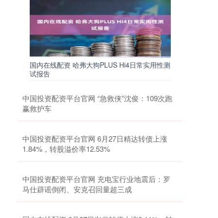
国内在线配资 哈弗大狗PLUS Hi4日常实用性测
试报告
中国投资配资平台官网 “急救侠”沈俊：109次跑
赢救护车
中国投资配资平台官网 6月27日精达转债上涨
1.84%，转股溢价率12.53%
中国投资配资平台官网 充电宝行业地震后：罗
马仕辟谣倒闭、安克召回量超三成