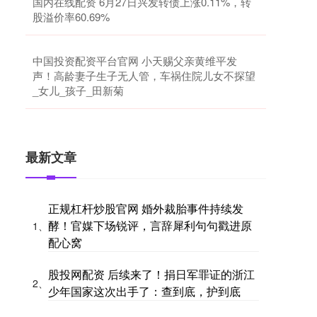
国内在线配资 6月27日兴发转债上涨0.11%，转
股溢价率60.69%
中国投资配资平台官网 小天赐父亲黄维平发
声！高龄妻子生子无人管，车祸住院儿女不探望
_女儿_孩子_田新菊
最新文章
正规杠杆炒股官网 婚外裁胎事件持续发
酵！官媒下场锐评，言辞犀利句句戳进原
1、
配心窝
股投网配资 后续来了！捐日军罪证的浙江
2、
少年国家这次出手了：查到底，护到底