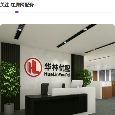
关注 红腾网配资