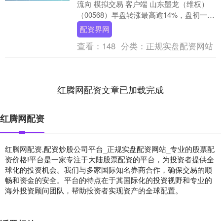
流向 模拟交易 客户端 山东墨龙（维权）
（00568）早盘转涨最高逾14%，盘初一度
下跌逾8%。该股自6月13日起放量....
配资界网
查看：
148
分类：
正规实盘配资网站
红腾网配资文章已加载完成
红腾网配资
红腾网配资,配资炒股公司平台_正规实盘配资网站_专业的股票配
资价格!平台是一家专注于大陆股票配资的平台，为投资者提供全
球化的投资机会。我们与多家国际知名券商合作，确保交易的顺
畅和资金的安全。平台的特点在于其国际化的投资视野和专业的
海外投资顾问团队，帮助投资者实现资产的全球配置。