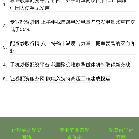
靠谱股票配资平台 新西兰外长叫华裔议员“回自己国家”，
1、
中国大使罕见发声
专业配资炒股 上半年我国煤电发电量占总发电量比重首次
2、
低于50%
配资炒股行情 八一特稿丨温度与力量：拥军爱民的双向奔
3、
赴
手机炒股配资平台 我国聚变堆超导磁体研制取得新突破
4、
证券配资服务网 陕电入皖特高压工程建成投运
5、
正规实盘配资
专业的股票配
配资台平台
网站
资价格
官网