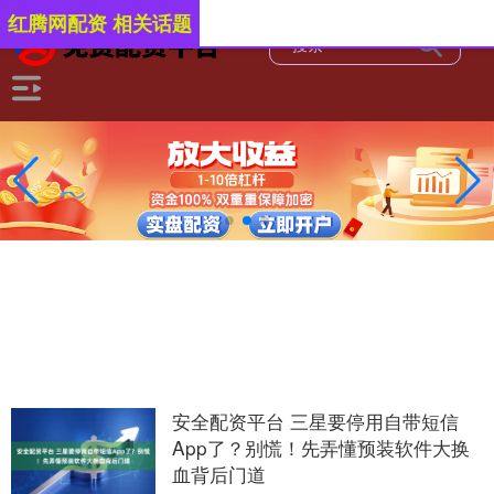
红腾网配资 相关话题
安全配资平台 三星要停用自带短信
App了？别慌！先弄懂预装软件大换
血背后门道