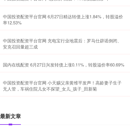
中国投资配资平台官网 6月27日精达转债上涨1.84%，转股溢价
率12.53%
中国投资配资平台官网 充电宝行业地震后：罗马仕辟谣倒闭、
安克召回量超三成
国内在线配资 6月27日兴发转债上涨0.11%，转股溢价率60.69%
中国投资配资平台官网 小天赐父亲黄维平发声！高龄妻子生子
无人管，车祸住院儿女不探望_女儿_孩子_田新菊
最新文章