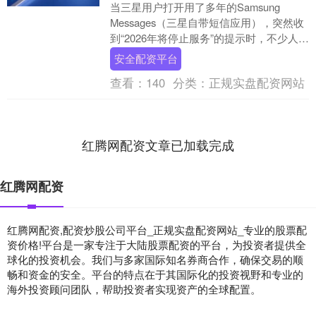
当三星用户打开用了多年的Samsung
Messages（三星自带短信应用），突然收
到“2026年将停止服务”的提示时，不少人第
一反应是慌乱——短信里存着验证码....
安全配资平台
查看：
140
分类：
正规实盘配资网站
红腾网配资文章已加载完成
红腾网配资
红腾网配资,配资炒股公司平台_正规实盘配资网站_专业的股票配
资价格!平台是一家专注于大陆股票配资的平台，为投资者提供全
球化的投资机会。我们与多家国际知名券商合作，确保交易的顺
畅和资金的安全。平台的特点在于其国际化的投资视野和专业的
海外投资顾问团队，帮助投资者实现资产的全球配置。