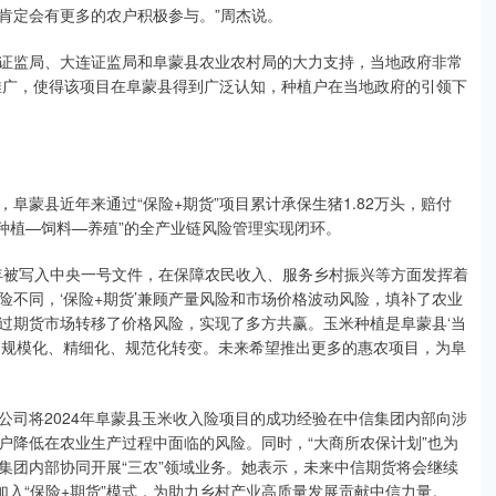
，肯定会有更多的农户积极参与。”周杰说。
监局、大连证监局和阜蒙县农业农村局的大力支持，当地政府非常
和推广，使得该项目在阜蒙县得到广泛认知，种植户在当地政府的引领下
蒙县近年来通过“保险+期货”项目累计承保生猪1.82万头，赔付
着“种植—饲料—养殖”的全产业链风险管理实现闭环。
年被写入中央一号文件，在保障农民收入、服务乡村振兴等方面发挥着
不同，‘保险+期货’兼顾产量风险和市场价格波动风险，填补了农业
过期货市场转移了价格风险，实现了多方共赢。玉米种植是阜蒙县‘当
步向规模化、精细化、规范化转变。未来希望推出更多的惠农项目，为阜
将2024年阜蒙县玉米收入险项目的成功经验在中信集团内部向涉
户降低在农业生产过程中面临的风险。同时，“大商所农保计划”也为
集团内部协同开展“三农”领域业务。她表示，未来中信期货将会继续
加入“保险+期货”模式，为助力乡村产业高质量发展贡献中信力量。