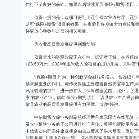
作打下了良好的基础。如果以后继续开展‘保险+期货’项目
值得一提的是，该项目得到了辽宁省农业农村厅、辽宁证
认可“保险+期货”项目的效果，在阜蒙县各乡镇大力宣传
将更放心地参与之后的相关项目。
为农业高质量发展提供创新动能
项目带来的涟漪效应正在扩散。据记者了解，在养殖端，阜
123.59万元。2024年玉米收入险项目的成功开展，意味
“‘保险+期货’作为一种创新型金融服务模式，曾连续八
越来越重要的作用。与传统保险主要覆盖自然灾害等生产风险
风险管理的空白，进一步扩大了保障覆盖范围。此外，它通
家’的农业产业，借助‘保险+期货’项目，该县农业生产逐
蒙县农业的高质量发展提供有力保障。”刘婷婷说。
中信期货农保业务部副总经理尹丹表示国内在线配资，公司
及农业板块业务的子公司进行推广宣传，希望能帮助更多农
中信集团内部实体企业和金融企业带来了很大启发，促进了
深度参与“大商所农保计划”，并不断探索引导更多政策资金