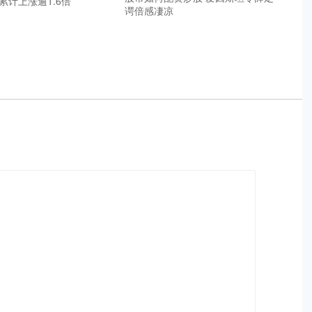
累计上涨逾1.6倍
谔倍感凄凉