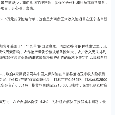
玉米产量减少，我们拿到了理赔款，参保的合作社和社员都非常满意，
起项目，开心溢于言表。
235万元的保险赔付单，这也是大商所玉米收入险项目在辽宁省阜新
年受困于“十年九旱”的自然魔咒。周杰20多年的种植生涯里，见
受天气因素影响，农作物产量及价格波动风险加大，农户收入无法得到
研究如何通过保险的形式降低种植户面临的价格不确定性风险和自然
头，联合4家期货公司与中国人保财险在阜蒙县落地玉米收入险项目，
采用“价格+产量”双重保障机制：目标亩产0.565吨、目标价格2500
实际亩产0.531吨，期货均价跌至2215.63元/吨时，保险机制及时启
万元，农户自缴比例仅14.3%，为种植户解决了投保成本问题，最