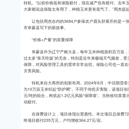
转机。“以前价格低有保险赔付，现在减产也有赔付。去年
大家都说这保险太有用了，种植玉米更有底气了。”周杰提
让包括周杰在内的3684户参保农户眉头舒展开的是一张
市阜蒙县写下的新故事。
“价格+产量”的双重保障
阜蒙县作为辽宁产粮大县，每年玉米种植面积百万亩，却常
过太多“靠天吃饭”的无奈，特别是近年来极端天气频发，
保障，对风险管理工具的需求非常迫切。保险公司也一直在
灾害风险。
转机来自大商所的创新布局。2024年6月，中信期货牵
为10万亩玉米织起“防护网”。不同于传统灾害险，该项目创新
元/吨的组合，构筑起1.2亿元风险“保障墙”。当秋收结算显示
动赔付。
在保费设计上，项目体现出普惠性。本次项目总保费720
终项目赔付235万元，户均增收364.27元/亩。