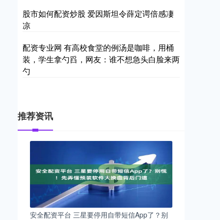
股市如何配资炒股 爱因斯坦令薛定谔倍感凄
凉
配资专业网 有高校食堂的例汤是咖啡，用桶
装，学生拿勺舀，网友：谁不想急头白脸来两
勺
推荐资讯
安全配资平台 三星要停用自带短信App了？别