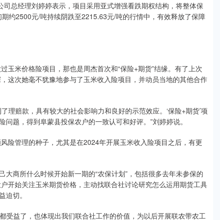
公司总经理刘婷婷表示，项目采用亚式增强看跌期权结构，将整体保
2500元/吨持续阴跌至2215.63元/吨的行情中，有效释放了保障
过玉米价格险项目，那也是周杰首次和“保险+期货”结缘。有了上次
加深，这次她毫不犹豫地参与了玉米收入险项目，并动员当地的其他合作
理赔款，具有较大的社会影响力和良好的示范效应。‘保险+期货’项
险问题，得到阜蒙县投保农户的一致认可和好评。”刘婷婷说。
风险管理的种子，尤其是在2024年开展玉米收入险项目之后，有更
大商所什么时候开始新一期的“农保计划”，包括很多去年未参保的
的大户开始关注玉米期货价格，主动找联合社讨论研究怎么运用期货工具
益迫切。
社都受益了，也体现出我们联合社工作的价值，为以后开展联农带农工